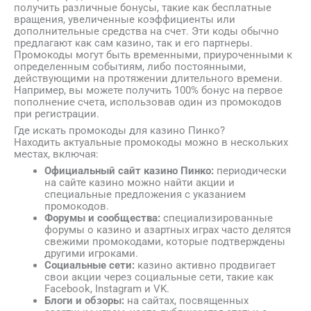
получить различные бонусы, такие как бесплатные
вращения, увеличенные коэффициенты или
дополнительные средства на счет. Эти коды обычно
предлагают как сам казино, так и его партнеры.
Промокоды могут быть временными, приуроченными к
определенным событиям, либо постоянными,
действующими на протяжении длительного времени.
Например, вы можете получить 100% бонус на первое
пополнение счета, использовав один из промокодов
при регистрации.
Где искать промокоды для казино Пинко?
Находить актуальные промокоды можно в нескольких
местах, включая:
Официальный сайт казино Пинко:
периодически
на сайте казино можно найти акции и
специальные предложения с указанием
промокодов.
Форумы и сообщества:
специализированные
форумы о казино и азартных играх часто делятся
свежими промокодами, которые подтверждены
другими игроками.
Социальные сети:
казино активно продвигает
свои акции через социальные сети, такие как
Facebook, Instagram и VK.
Блоги и обзоры:
на сайтах, посвященных