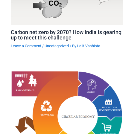
Carbon net zero by 2070? How India is gearing
up to meet this challenge
Leave a Comment
/
Uncategorized
/ By
Lalit Vashista