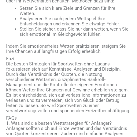
über Ihr Wettverhalten behalten. Methoden dazu sind:
Setzen Sie sich klare Ziele und Grenzen für Ihre
Wetten.
Analysieren Sie nach jedem Wettspiel Ihre
Entscheidungen und erkennen Sie etwaige Fehler.
Stellen Sie sicher, dass Sie nur dann wetten, wenn Sie
sich emotional im Gleichgewicht fühlen.
Indem Sie emotionsfreies Wetten praktizieren, steigern Sie
Ihre Chancen auf langfristigen Erfolg erheblich.
Fazit
Die besten Strategien für Sportwetten ohne Lugans
fokussieren sich auf Kenntnisse, Analysen und Disziplin.
Durch das Verständnis der Quoten, die Nutzung
verschiedener Wettarten, diszipliniertes Bankroll-
Management und die Kontrolle der eigenen Emotionen
können Wetter ihre Chancen auf Gewinne erheblich steigern.
Es ist entscheidend, sich auf verlässliche Informationen zu
verlassen und zu vermeiden, sich von Glück oder Betrug
leiten zu lassen. So wird Sportwetten zu einer
verantwortungsvollen und spannenden Freizeitbeschäftigung.
FAQs
1. Was sind die besten Wettstrategien für Anfänger?
Anfänger sollten sich auf Einzelwetten und das Verständnis
von Quoten konzentrieren. Zudem sind einfache Analysen