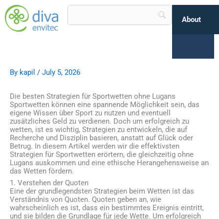
Skip
to
About
content
Die besten Strategien für
Sportwetten ohne Lugans
By
kapil
/
July 5, 2026
Die besten Strategien für Sportwetten ohne Lugans
Sportwetten können eine spannende Möglichkeit sein, das
eigene Wissen über Sport zu nutzen und eventuell
zusätzliches Geld zu verdienen. Doch um erfolgreich zu
wetten, ist es wichtig, Strategien zu entwickeln, die auf
Recherche und Disziplin basieren, anstatt auf Glück oder
Betrug. In diesem Artikel werden wir die effektivsten
Strategien für Sportwetten erörtern, die gleichzeitig ohne
Lugans auskommen und eine ethische Herangehensweise an
das Wetten fördern.
1. Verstehen der Quoten
Eine der grundlegendsten Strategien beim Wetten ist das
Verständnis von Quoten. Quoten geben an, wie
wahrscheinlich es ist, dass ein bestimmtes Ereignis eintritt,
und sie bilden die Grundlage für jede Wette. Um erfolgreich