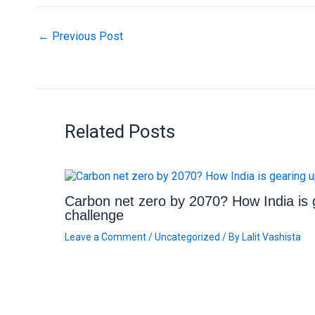
←
Previous Post
Related Posts
Carbon net zero by 2070? How India is 
challenge
Leave a Comment
/
Uncategorized
/ By
Lalit Vashista