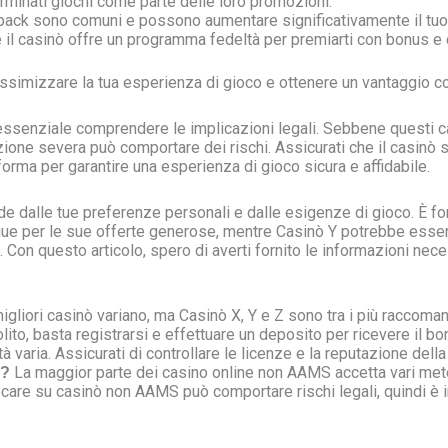
terminati giochi come parte delle loro promozioni.
back sono comuni e possono aumentare significativamente il tuo 
se il casinò offre un programma fedeltà per premiarti con bonus e
simizzare la tua esperienza di gioco e ottenere un vantaggio c
 essenziale comprendere le implicazioni legali. Sebbene questi c
one severa può comportare dei rischi. Assicurati che il casinò sce
aforma per garantire una esperienza di gioco sicura e affidabile.
e dalle tue preferenze personali e dalle esigenze di gioco. È fo
tingue per le sue offerte generose, mentre Casinò Y potrebbe esser
. Con questo articolo, spero di averti fornito le informazioni ne
igliori casinò variano, ma Casinò X, Y e Z sono tra i più raccoma
lito, basta registrarsi e effettuare un deposito per ricevere il b
ità varia. Assicurati di controllare le licenze e la reputazione dell
La maggior parte dei casino online non AAMS accetta vari metodi,
ò?
care su casinò non AAMS può comportare rischi legali, quindi è i