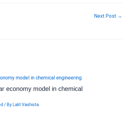
Next Post
→
ar economy model in chemical
ed
/ By
Lalit Vashista