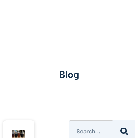
Skip
to
content
Blog
Search