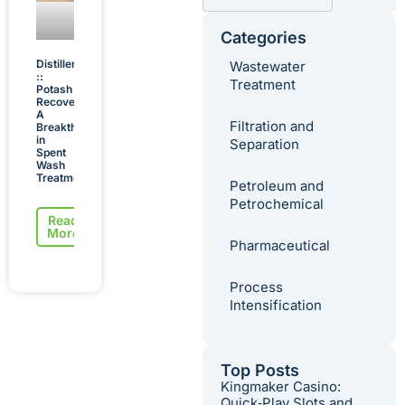
Categories
Distillery
Wastewater
::
Treatment
Potash
Recovery:
A
Filtration and
Breakthrough
in
Separation
Spent
Wash
Treatment
Petroleum and
Petrochemical
Read
More
Pharmaceutical
Process
Intensification
Top Posts
Kingmaker Casino:
Quick‑Play Slots and