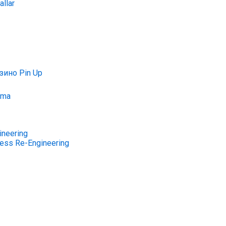
allar
зино Pin Up
ama
cess Re-Engineering