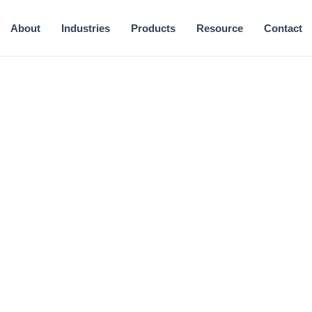
About
Industries
Products
Resource
Contact