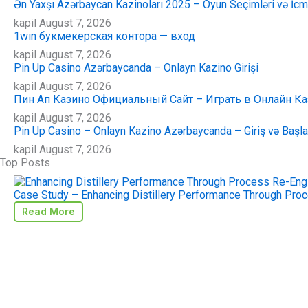
Ən Yaxşı Azərbaycan Kazinoları 2025 – Oyun Seçimləri və İcm
kapil
August 7, 2026
1win букмекерская контора — вход
kapil
August 7, 2026
Pin Up Casino Azərbaycanda – Onlayn Kazino Girişi
kapil
August 7, 2026
Пин Ап Казино Официальный Сайт – Играть в Онлайн Ка
kapil
August 7, 2026
Pin Up Casino – Onlayn Kazino Azərbaycanda – Giriş və Başl
kapil
August 7, 2026
Top Posts
Case Study – Enhancing Distillery Performance Through Pro
Read More