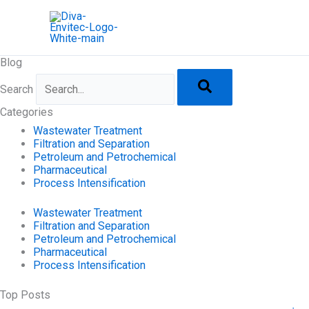
Skip
to
content
Blog
Search
Categories
Wastewater Treatment
Filtration and Separation
Petroleum and Petrochemical
Pharmaceutical
Process Intensification
Wastewater Treatment
Filtration and Separation
Petroleum and Petrochemical
Pharmaceutical
Process Intensification
Top Posts